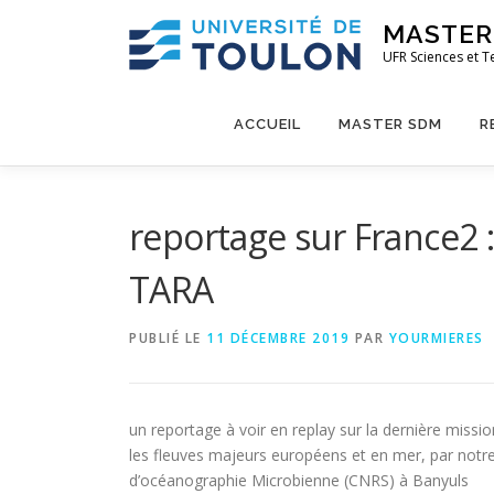
Aller
MASTER 
au
UFR Sciences et T
contenu
ACCUEIL
MASTER SDM
R
reportage sur France2 
TARA
PUBLIÉ LE
11 DÉCEMBRE 2019
PAR
YOURMIERES
un reportage à voir en replay sur la dernière missi
les fleuves majeurs européens et en mer, par notre
d’océanographie Microbienne (CNRS) à Banyuls