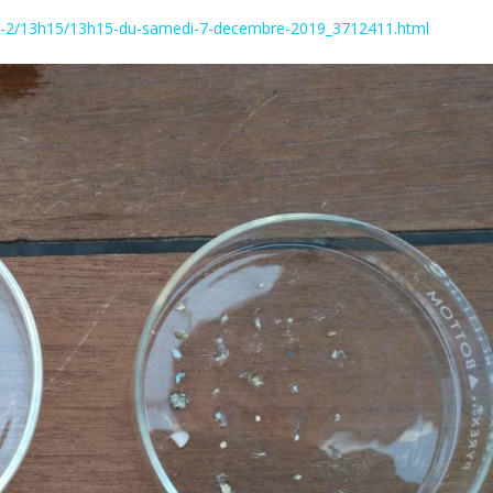
nce-2/13h15/13h15-du-samedi-7-decembre-2019_3712411.html